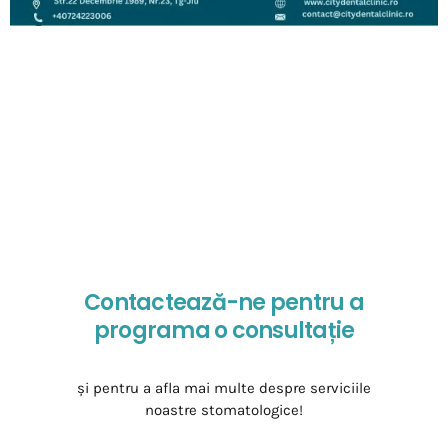
Ce este o proteza dentara scheletata? O proteza dentara
scheletata reprezintă o soluție protetică modernă și
confortabilă, folosită pentru a înlocui dinții lipsă. Este o
alternativă la protezele dentare clasice și se
caracterizează printr-o structură metalică ușoară,
rezistentă și subțire, care susține dinții protetici. Acest
tip de proteză oferă o stabilitate mai mare, un confort […]
Contactează-ne pentru a
programa o consultație
și pentru a afla mai multe despre serviciile
noastre stomatologice!