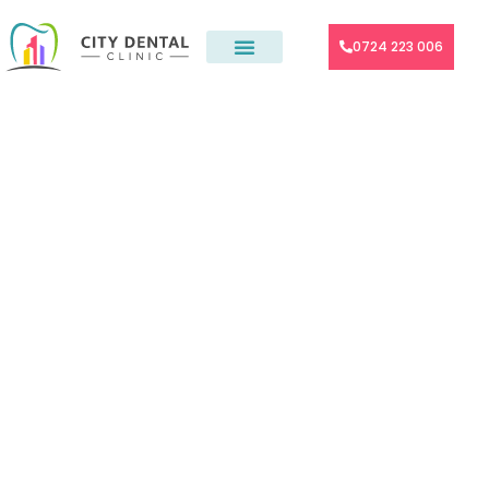
0724 223 006
Etichetă:
pret
proteza