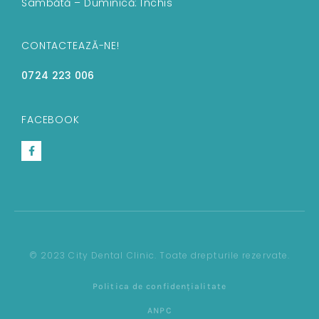
Sâmbătă – Duminică: Închis
CONTACTEAZĂ-NE!
0724 223 006
FACEBOOK
© 2023 City Dental Clinic. Toate drepturile rezervate.
Politica de confidențialitate
ANPC