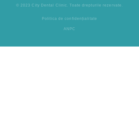
© 2023 City Dental Clinic. Toate drepturile rezervate.
Politica de confidențialitate
ANPC