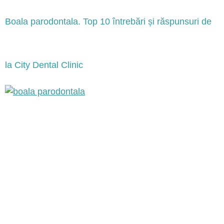
Boala parodontala. Top 10 întrebări și răspunsuri de
la City Dental Clinic
Ce este boala parodontala si cum afecteaza sanatatea
orala? Te-ai gândit vreodată ce este boala parodontala și
cum poate afecta sănătatea ta orală? Boala parodontala,
cunoscută și sub numele de parodontita, este o afecțiune
inflamatorie gravă care afectează gingiile și structurile de
susținere ale dinților. Boala parodontala poate duce la
pierderea dinților dacă nu este […]