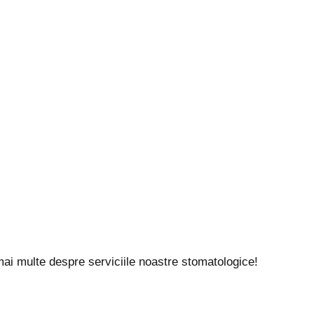
ațiune asemănătoare unui sac plin cu lichid care se dezvoltă în ju
sau inflamații cronice. Atunci când se măresc, pot cauza dureri 
 mai multe despre serviciile noastre stomatologice!