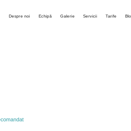
ă
Despre noi
Echipă
Galerie
Servicii
Tarife
Bl
ă:
chist den
me
recomandat