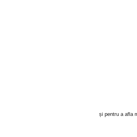
Chist dentar – ce este? Un chist dentar este o form
dentare. De obicei, apare din cauza unei infecții 
cum recunosti semnele […]
și pentru a afla