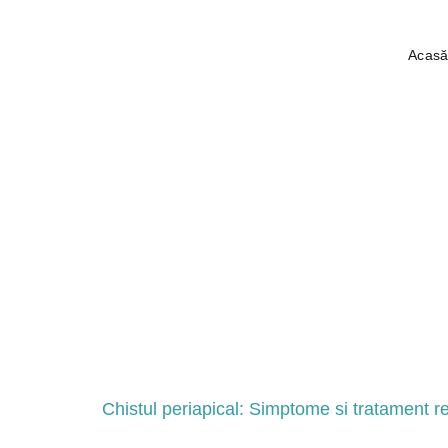
Acas
Etichet
simpto
Chistul periapical: Simptome si tratament 