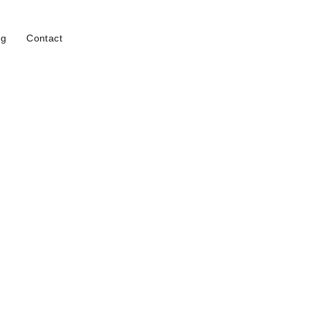
og
Contact
tar