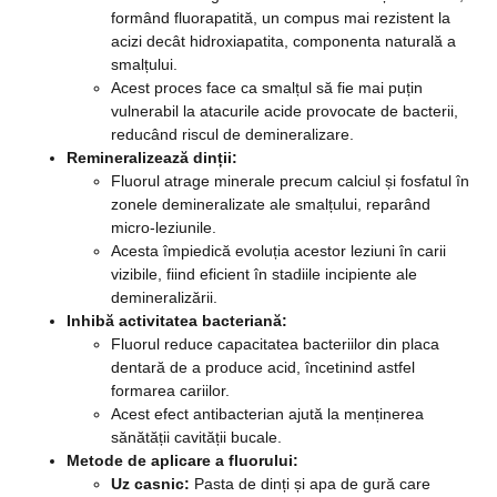
formând fluorapatită, un compus mai rezistent la
acizi decât hidroxiapatita, componenta naturală a
smalțului.
Acest proces face ca smalțul să fie mai puțin
vulnerabil la atacurile acide provocate de bacterii,
reducând riscul de demineralizare.
Remineralizează dinții:
Fluorul atrage minerale precum calciul și fosfatul în
zonele demineralizate ale smalțului, reparând
micro-leziunile.
Acesta împiedică evoluția acestor leziuni în carii
vizibile, fiind eficient în stadiile incipiente ale
demineralizării.
Inhibă activitatea bacteriană:
Fluorul reduce capacitatea bacteriilor din placa
dentară de a produce acid, încetinind astfel
formarea cariilor.
Acest efect antibacterian ajută la menținerea
sănătății cavității bucale.
Metode de aplicare a fluorului:
Uz casnic:
Pasta de dinți și apa de gură care