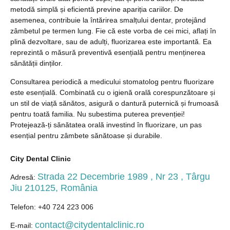
metodă simplă și eficientă previne apariția cariilor. De
asemenea, contribuie la întărirea smalțului dentar, protejând
zâmbetul pe termen lung. Fie că este vorba de cei mici, aflați în
plină dezvoltare, sau de adulți, fluorizarea este importantă. Ea
reprezintă o măsură preventivă esențială pentru menținerea
sănătății dinților.
Consultarea periodică a medicului stomatolog pentru fluorizare
este esențială. Combinată cu o igienă orală corespunzătoare și
un stil de viață sănătos, asigură o dantură puternică și frumoasă
pentru toată familia. Nu subestima puterea prevenției!
Protejează-ți sănătatea orală investind în fluorizare, un pas
esențial pentru zâmbete sănătoase și durabile.
City Dental Clinic
Strada 22 Decembrie 1989 , Nr 23 , Târgu
Adresă:
Jiu 210125, România
Telefon: +40 724 223 006
contact@citydentalclinic.ro
E-mail: