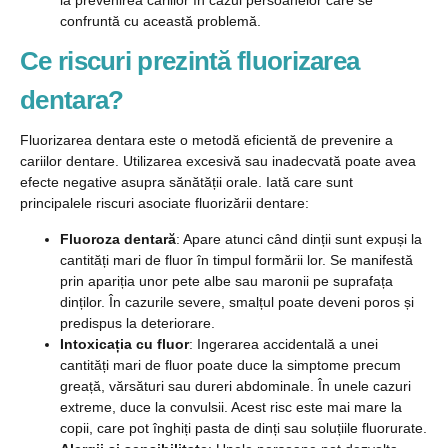
la prevenirea cariilor în cazul persoanelor care se
confruntă cu această problemă.
Ce riscuri prezintă fluorizarea
dentara?
Fluorizarea dentara este o metodă eficientă de prevenire a
cariilor dentare. Utilizarea excesivă sau inadecvată poate avea
efecte negative asupra sănătății orale. Iată care sunt
principalele riscuri asociate fluorizării dentare:
Fluoroza dentară
: Apare atunci când dinții sunt expuși la
cantități mari de fluor în timpul formării lor. Se manifestă
prin apariția unor pete albe sau maronii pe suprafața
dinților. În cazurile severe, smalțul poate deveni poros și
predispus la deteriorare.
Intoxicația cu fluor
: Ingerarea accidentală a unei
cantități mari de fluor poate duce la simptome precum
greață, vărsături sau dureri abdominale. În unele cazuri
extreme, duce la convulsii. Acest risc este mai mare la
copii, care pot înghiți pasta de dinți sau soluțiile fluorurate.