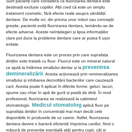
Sunt pacienți care consideră că fluorizarea dentara este
destinată exclusiv copiilor. Alții cred că este un simplu
tratament cosmetic, fără efecte reale asupra sănătății
dentare. De multe ori, din pricina unor mituri sau concepții
greșite, pacientii evită fluorizarea dentara, temându-se de
efecte adverse. Aceste neînțelegeri și lipsa informațiilor
clare pot duce la probleme dentare care ar putea fi ușor
evitate.
Fluorizarea dentara este un proces prin care suprafața
dinților este tratată cu fluor. Fluorul este un mineral natural
prevenirea
ce ajută la întărirea smalțului dentar și la
demineralizării
. Acesta acționează prin remineralizarea
smalțului și inhibarea dezvoltării bacteriilor care cauzează
carii. Acesta poate fi aplicat în diferite forme: geluri, lacuri,
spume sau chiar în apă de gură și pastă de dinți. În mod
profesional, fluorizarea se realizează la cabinetul
Medicul stomatolog
stomatologic.
aplică fluor pe
suprafața dinților în concentrații mai mari decât cele
disponibile în produsele de uz casnic. Astfel, fluorizarea
dentara devine o barieră eficientă împotriva cariilor, fiind o
măsură de prevenție esențială atât pentru copii, cât și