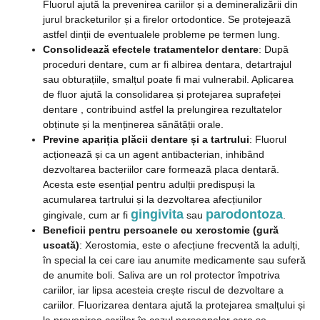
Fluorul ajută la prevenirea cariilor și a demineralizării din
jurul bracketurilor și a firelor ortodontice. Se protejează
astfel dinții de eventualele probleme pe termen lung.
Consolidează efectele tratamentelor dentare
: După
proceduri dentare, cum ar fi albirea dentara, detartrajul
sau obturațiile, smalțul poate fi mai vulnerabil. Aplicarea
de fluor ajută la consolidarea și protejarea suprafeței
dentare , contribuind astfel la prelungirea rezultatelor
obținute și la menținerea sănătății orale.
Previne apariția plăcii dentare și a tartrului
: Fluorul
acționează și ca un agent antibacterian, inhibând
dezvoltarea bacteriilor care formează placa dentară.
Acesta este esențial pentru adulții predispuși la
acumularea tartrului și la dezvoltarea afecțiunilor
gingivita
parodontoza
gingivale, cum ar fi
sau
.
Beneficii pentru persoanele cu xerostomie (gură
uscată)
: Xerostomia, este o afecțiune frecventă la adulți,
în special la cei care iau anumite medicamente sau suferă
de anumite boli. Saliva are un rol protector împotriva
cariilor, iar lipsa acesteia crește riscul de dezvoltare a
cariilor. Fluorizarea dentara ajută la protejarea smalțului și