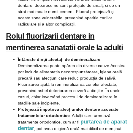
dentare, deoarece nu sunt protejate de smalț, ci de un
strat mai moale numit cement. Fluorul protejează și
aceste zone vulnerabile, prevenind apariția cariilor
radiculare și a altor complicații.
Rolul fluorizarii dentare in
mentinerea sanatatii orale la adulti
Întăreste dinții afectați de demineralizare
:
Demineralizarea poate apărea din diverse cauze.Acestea
pot include alimentația necorespunzătoare, igiena orală
precară sau afecțiuni care reduc producția de salivă.
Fluorizarea ajută la remineralizarea zonelor afectate,
prevenind astfel deteriorarea severă a dinților. În unele
cazuri, chiar inversând procesul de demineralizare în
stadiile sale incipiente.
Protejează împotriva afecțiunilor dentare asociate
tratamentelor ortodontice
: Adulții care urmează
purtarea de aparat
tratamente ortodontice, cum ar fi
dentar
, pot avea o igienă orală mai dificil de menținut.