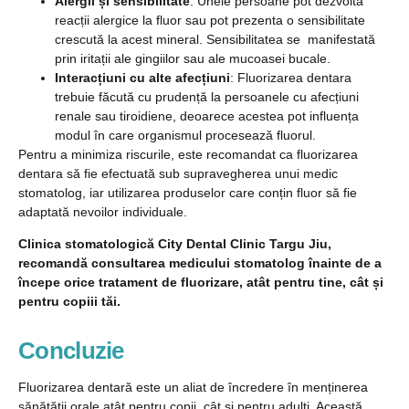
Alergii și sensibilitate
: Unele persoane pot dezvolta
reacții alergice la fluor sau pot prezenta o sensibilitate
crescută la acest mineral. Sensibilitatea se manifestată
prin iritații ale gingiilor sau ale mucoasei bucale.
Interacțiuni cu alte afecțiuni
: Fluorizarea dentara
trebuie făcută cu prudență la persoanele cu afecțiuni
renale sau tiroidiene, deoarece acestea pot influența
modul în care organismul procesează fluorul.
Pentru a minimiza riscurile, este recomandat ca fluorizarea
dentara să fie efectuată sub supravegherea unui medic
stomatolog, iar utilizarea produselor care conțin fluor să fie
adaptată nevoilor individuale.
Clinica stomatologică City Dental Clinic Targu Jiu,
recomandă consultarea medicului stomatolog înainte de a
începe orice tratament de fluorizare, atât pentru tine, cât și
pentru copiii tăi.
Concluzie
Fluorizarea dentară este un aliat de încredere în menținerea
sănătății orale atât pentru copii, cât și pentru adulți. Această