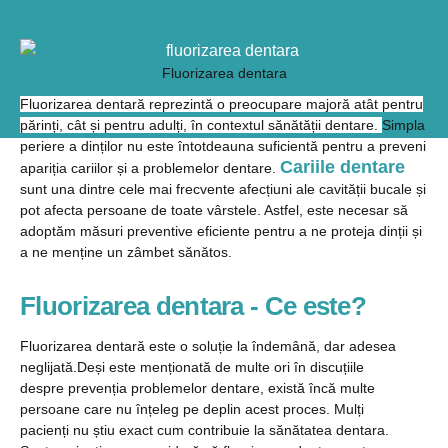
Fluorizarea dentara
Fluorizarea dentară reprezintă o preocupare majoră atât pentru
părinți, cât și pentru adulți, în contextul sănătății dentare.
Simpla
periere a dinților nu este întotdeauna suficientă pentru a preveni
Cariile dentare
apariția cariilor și a problemelor dentare.
sunt una dintre cele mai frecvente afecțiuni ale cavității bucale și
pot afecta persoane de toate vârstele. Astfel, este necesar să
adoptăm măsuri preventive eficiente pentru a ne proteja dinții și
a ne menține un zâmbet sănătos.
Fluorizarea dentara - Ce este?
Fluorizarea dentară este o soluție la îndemână, dar adesea
neglijată.Deși este menționată de multe ori în discuțiile
despre prevenția problemelor dentare, există încă multe
persoane care nu înțeleg pe deplin acest proces. Mulți
pacienți nu știu exact cum contribuie la sănătatea dentara.