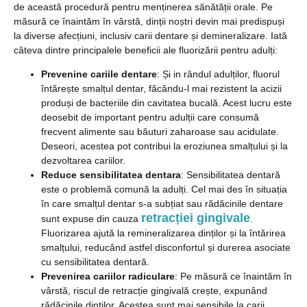
de această procedură pentru menținerea sănătății orale. Pe
măsură ce înaintăm în vârstă, dinții noștri devin mai predispuși
la diverse afecțiuni, inclusiv carii dentare și demineralizare. Iată
câteva dintre principalele beneficii ale fluorizării pentru adulți:
Prevenine cariile dentare
: Și in rândul adulților, fluorul
întărește smalțul dentar, făcându-l mai rezistent la acizii
produși de bacteriile din cavitatea bucală. Acest lucru este
deosebit de important pentru adulții care consumă
frecvent alimente sau băuturi zaharoase sau acidulate.
Deseori, acestea pot contribui la eroziunea smalțului și la
dezvoltarea cariilor.
Reduce sensibilitatea dentara
: Sensibilitatea dentară
este o problemă comună la adulți. Cel mai des în situația
în care smalțul dentar s-a subțiat sau rădăcinile dentare
retracției gingivale
sunt expuse din cauza
.
Fluorizarea ajută la remineralizarea dinților și la întărirea
smalțului, reducând astfel disconfortul și durerea asociate
cu sensibilitatea dentară.
Prevenirea cariilor radiculare
: Pe măsură ce înaintăm în
vârstă, riscul de retracție gingivală crește, expunând
rădăcinile dinților. Acestea sunt mai sensibile la carii