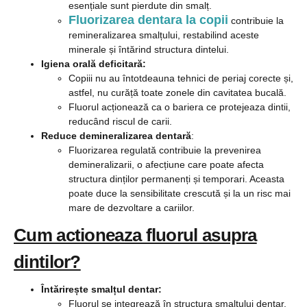
esențiale sunt pierdute din smalț.
Fluorizarea dentara la copii
contribuie la
remineralizarea smalțului, restabilind aceste
minerale și întărind structura dintelui.
Igiena orală deficitară:
Copiii nu au întotdeauna tehnici de periaj corecte și,
astfel, nu curăță toate zonele din cavitatea bucală.
Fluorul acționează ca o bariera ce protejeaza dintii,
reducând riscul de carii.
Reduce demineralizarea dentară
:
Fluorizarea regulată contribuie la prevenirea
demineralizarii, o afecțiune care poate afecta
structura dinților permanenți și temporari. Aceasta
poate duce la sensibilitate crescută și la un risc mai
mare de dezvoltare a cariilor.
Cum actioneaza fluorul asupra
dintilor?
Întărirește smalțul dentar:
Fluorul se integrează în structura smalțului dentar,