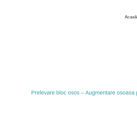
Acas
Zi:
26 m
Prelevare bloc osos – Augmentare osoasa 
Ai auzit vreodată de cineva care și-a dorit un impl
similară și te întrebi dacă mai există vreo soluție