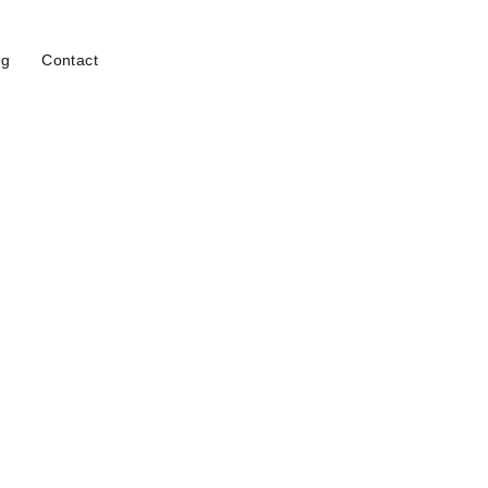
og
Contact
susține? Poate chiar tu ești într-o situație
 care ți-l dorești! Datorită […]