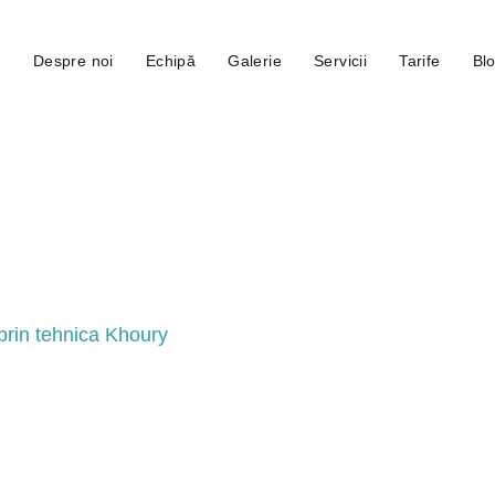
ă
Despre noi
Echipă
Galerie
Servicii
Tarife
Bl
artie 2025
prin tehnica Khoury
ant dentar, dar medicul i-a spus că nu are suficient os pentru a-l 
. Ei bine, vestea bună este că nu trebuie să renunți la zâmbetul pe